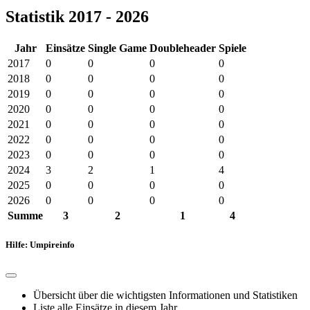
Statistik 2017 - 2026
Jahr
Einsätze
Single Game
Doubleheader
Spiele
2017
0
0
0
0
2018
0
0
0
0
2019
0
0
0
0
2020
0
0
0
0
2021
0
0
0
0
2022
0
0
0
0
2023
0
0
0
0
2024
3
2
1
4
2025
0
0
0
0
2026
0
0
0
0
Summe
3
2
1
4
Hilfe: Umpireinfo
Übersicht über die wichtigsten Informationen und Statistiken
Liste alle Einsätze in diesem Jahr